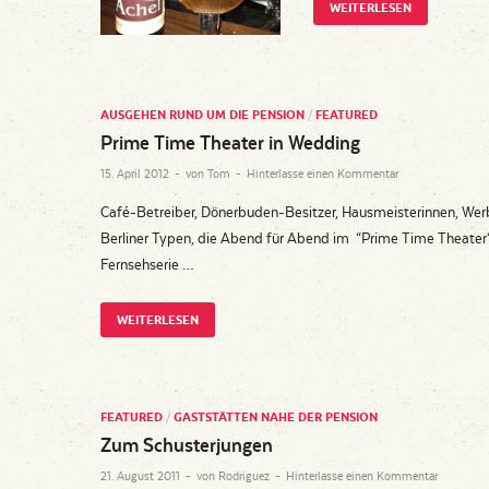
WEITERLESEN
AUSGEHEN RUND UM DIE PENSION
/
FEATURED
Prime Time Theater in Wedding
15. April 2012
-
von
Tom
-
Hinterlasse einen Kommentar
Café-Betreiber, Dönerbuden-Besitzer, Hausmeisterinnen, Werb
Berliner Typen, die Abend für Abend im “Prime Time Theater“ 
Fernsehserie …
WEITERLESEN
FEATURED
/
GASTSTÄTTEN NAHE DER PENSION
Zum Schusterjungen
21. August 2011
-
von
Rodriguez
-
Hinterlasse einen Kommentar