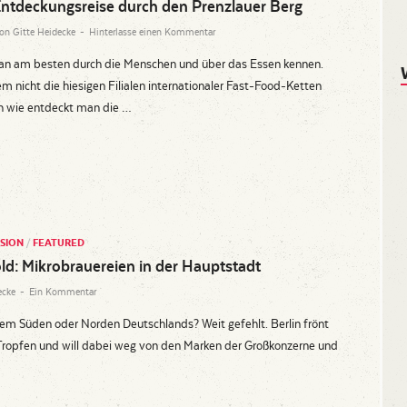
Entdeckungsreise durch den Prenzlauer Berg
von
Gitte Heidecke
-
Hinterlasse einen Kommentar
man am besten durch die Menschen und über das Essen kennen.
m nicht die hiesigen Filialen internationaler Fast-Food-Ketten
h wie entdeckt man die …
SION
/
FEATURED
old: Mikrobrauereien in der Hauptstadt
ecke
-
Ein Kommentar
em Süden oder Norden Deutschlands? Weit gefehlt. Berlin frönt
Tropfen und will dabei weg von den Marken der Großkonzerne und