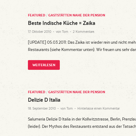
FEATURED
/
GASTSTÄTTEN NAHE DER PENSION
Beste Indische Küche = Zaika
17. Oktober 2010
-
von
Tom
-
2 Kommentare.
[UPDATE] 05.03.2011: Das Zaika ist wieder rein und nicht mehr
Restaurants (siehe Kommentar unten). Wir freuen uns sehr d
WEITERLESEN
FEATURED
/
GASTSTÄTTEN NAHE DER PENSION
Delizie D Italia
18. September 2010
-
von
Tom
-
Hinterlasse einen Kommentar
Salumeria Delizie D Italia in der Kollwitzstrasse, Berlin, Prenz
(leider). Der Mythos des Restaurants entstand aus der Tatsac