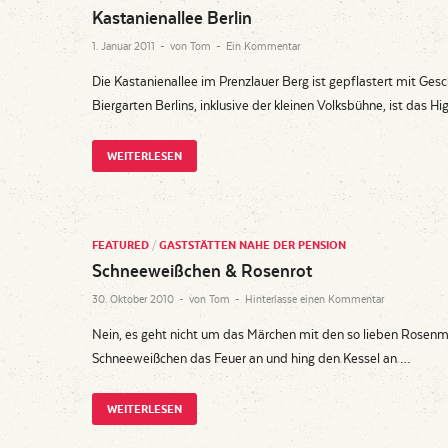
Kastanienallee Berlin
1. Januar 2011
-
von
Tom
-
Ein Kommentar
Die Kastanienallee im Prenzlauer Berg ist gepflastert mit Gesch
Biergarten Berlins, inklusive der kleinen Volksbühne, ist das Hi
WEITERLESEN
FEATURED
/
GASTSTÄTTEN NAHE DER PENSION
Schneeweißchen & Rosenrot
30. Oktober 2010
-
von
Tom
-
Hinterlasse einen Kommentar
Nein, es geht nicht um das Märchen mit den so lieben Rosen
Schneeweißchen das Feuer an und hing den Kessel an …
WEITERLESEN