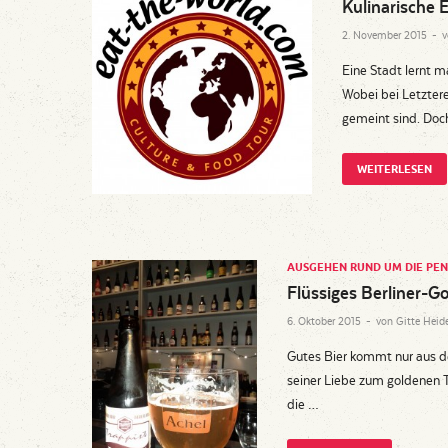
Kulinarische 
2. November 2015
-
Eine Stadt lernt 
Wobei bei Letztere
gemeint sind. Doc
WEITERLESEN
AUSGEHEN RUND UM DIE PEN
Flüssiges Berliner-G
6. Oktober 2015
-
von
Gitte Heid
Gutes Bier kommt nur aus d
seiner Liebe zum goldenen 
die …