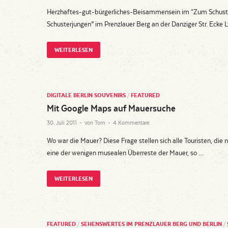
Herzhaftes-gut-bürgerliches-Beisammensein im “Zum Schuste
Schusterjungen” im Prenzlauer Berg an der Danziger Str. Ecke Ly
WEITERLESEN
DIGITALE BERLIN SOUVENIRS
/
FEATURED
Mit Google Maps auf Mauersuche
30. Juli 2011
-
von
Tom
-
4 Kommentare.
Wo war die Mauer? Diese Frage stellen sich alle Touristen, die
eine der wenigen musealen Überreste der Mauer, so …
WEITERLESEN
FEATURED
/
SEHENSWERTES IM PRENZLAUER BERG UND BERLIN
/