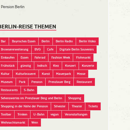
Pension Berlin
BERLIN-REISE THEMEN
Bar
Bayrisches Essen
Berlin
Berlin Radio
Berlin Video
Browsererweiterung
BVG
Cafe
Digitale Berlin Souvenirs
Einkaufen
Essen
Fahrrad
Fashion Week
Flohmarkt
Frühstück
günstig
Indisch
Kiez
Konzert
Konzerte
Kultur
Kulturbrauerei
Kunst
Mauerpark
Messe
Museum
Park
Pension
Prenzlauer Berg
Restaurant
Restaurants
S-Bahn
Sehenswertes im Prenzlauer Berg und Berlin
Shopping
Shopping in der Nähe der Pension
Silvester
Theater
Tickets
Toolbar
Trinken
U-Bahn
vegan
Veranstaltungen
Weihnachtsmarkt
Wein