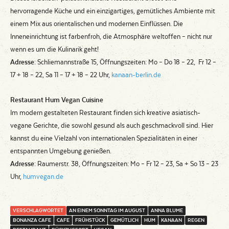
hervorragende Küche und ein einzigartiges, gemütliches Ambiente mit
einem Mix aus orientalischen und modernen Einflüssen. Die
Inneneinrichtung ist farbenfroh, die Atmosphäre weltoffen – nicht nur
wenn es um die Kulinarik geht!
Adresse
: Schliemannstraße 15, Öffnungszeiten: Mo – Do 18 – 22, Fr 12 –
17 + 18 – 22, Sa 11 – 17 + 18 – 22 Uhr,
kanaan-berlin.de
Restaurant Hum Vegan Cuisine
Im modern gestalteten Restaurant finden sich kreative asiatisch-
vegane Gerichte, die sowohl gesund als auch geschmackvoll sind. Hier
kannst du eine Vielzahl von internationalen Spezialitäten in einer
entspannten Umgebung genießen.
Adresse
: Raumerstr. 38, Öffnungszeiten: Mo – Fr 12 – 23, Sa + So 13 – 23
Uhr,
humvegan.de
VERSCHLAGWORTET
AN EINEM SONNTAG IM AUGUST
ANNA BLUME
BONANZA CAFE
CAFE
FRÜHSTÜCK
GEMÜTLICH
HUM
KANAAN
REGEN