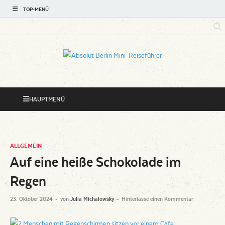
TOP-MENÜ
Absolut
Hotspots rund um Ihre Pension
Berlin Mini-
HAUPTMENÜ
Reiseführer
ALLGEMEIN
Auf eine heiße Schokolade im
Regen
23. Oktober 2024
-
von
Julia Michalowsky
-
Hinterlasse einen Kommentar