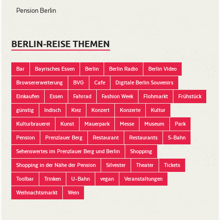
Pension Berlin
BERLIN-REISE THEMEN
Bar
Bayrisches Essen
Berlin
Berlin Radio
Berlin Video
Browsererweiterung
BVG
Cafe
Digitale Berlin Souvenirs
Einkaufen
Essen
Fahrrad
Fashion Week
Flohmarkt
Frühstück
günstig
Indisch
Kiez
Konzert
Konzerte
Kultur
Kulturbrauerei
Kunst
Mauerpark
Messe
Museum
Park
Pension
Prenzlauer Berg
Restaurant
Restaurants
S-Bahn
Sehenswertes im Prenzlauer Berg und Berlin
Shopping
Shopping in der Nähe der Pension
Silvester
Theater
Tickets
Toolbar
Trinken
U-Bahn
vegan
Veranstaltungen
Weihnachtsmarkt
Wein