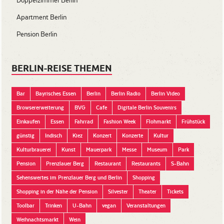
Doppelzimmer Berlin
Apartment Berlin
Pension Berlin
BERLIN-REISE THEMEN
Bar
Bayrisches Essen
Berlin
Berlin Radio
Berlin Video
Browsererweiterung
BVG
Cafe
Digitale Berlin Souvenirs
Einkaufen
Essen
Fahrrad
Fashion Week
Flohmarkt
Frühstück
günstig
Indisch
Kiez
Konzert
Konzerte
Kultur
Kulturbrauerei
Kunst
Mauerpark
Messe
Museum
Park
Pension
Prenzlauer Berg
Restaurant
Restaurants
S-Bahn
Sehenswertes im Prenzlauer Berg und Berlin
Shopping
Shopping in der Nähe der Pension
Silvester
Theater
Tickets
Toolbar
Trinken
U-Bahn
vegan
Veranstaltungen
Weihnachtsmarkt
Wein