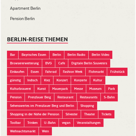
Apartment Berlin
Pension Berlin
BERLIN-REISE THEMEN
Bar
Bayrisches Essen
Berlin
Berlin Radio
Berlin Video
Browsererweiterung
BVG
Cafe
Digitale Berlin Souvenirs
Einkaufen
Essen
Fahrrad
Fashion Week
Flohmarkt
Frühstück
günstig
Indisch
Kiez
Konzert
Konzerte
Kultur
Kulturbrauerei
Kunst
Mauerpark
Messe
Museum
Park
Pension
Prenzlauer Berg
Restaurant
Restaurants
S-Bahn
Sehenswertes im Prenzlauer Berg und Berlin
Shopping
Shopping in der Nähe der Pension
Silvester
Theater
Tickets
Toolbar
Trinken
U-Bahn
vegan
Veranstaltungen
Weihnachtsmarkt
Wein