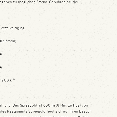
gaben zu möglichen Storno-Gebühren bei der
e extra Reinigung
 € einmalig
 €
 €
 12,00 € **
ehlung.
Das Spreegold ist 600 m (8 Min. zu Fuß) von
des Restaurants Spreegold freut sich auf Ihren Besuch.