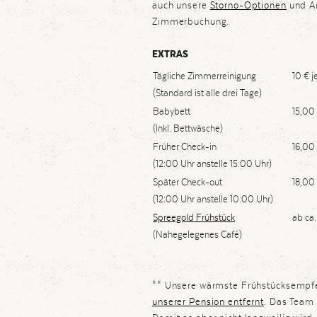
auch unsere
Storno-Optionen
und An
Zimmerbuchung.
EXTRAS
Tägliche Zimmerreinigung
10 € j
(Standard ist alle drei Tage)
Babybett
15,00
(Inkl. Bettwäsche)
Früher Check-in
16,00
(12:00 Uhr anstelle 15:00 Uhr)
Später Check-out
18,00
(12:00 Uhr anstelle 10:00 Uhr)
Spreegold Frühstück
ab ca.
(Nahegelegenes Café)
** Unsere wärmste Frühstücksempf
unserer Pension entfernt
. Das Team 