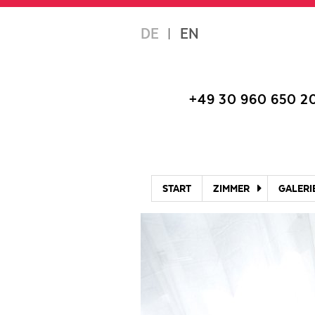
Skip
DE
EN
to
content
+49 30 960 650 2
START
ZIMMER
GALERI