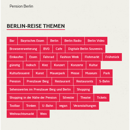
Pension Berlin
BERLIN-REISE THEMEN
Bar
Bayrisches Essen
Berlin
Berlin Radio
Berlin Video
Browsererweiterung
BVG
Cafe
Digitale Berlin Souvenirs
Einkaufen
Essen
Fahrrad
Fashion Week
Flohmarkt
Frühstück
günstig
Indisch
Kiez
Konzert
Konzerte
Kultur
Kulturbrauerei
Kunst
Mauerpark
Messe
Museum
Park
Pension
Prenzlauer Berg
Restaurant
Restaurants
S-Bahn
Sehenswertes im Prenzlauer Berg und Berlin
Shopping
Shopping in der Nähe der Pension
Silvester
Theater
Tickets
Toolbar
Trinken
U-Bahn
vegan
Veranstaltungen
Weihnachtsmarkt
Wein