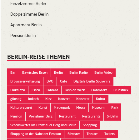
Einzelzimmer Berlin
Doppelzimmer Berlin
Apartment Berlin
Pension Berlin
BERLIN-REISE THEMEN
Bar
Bayrisches Essen
Berlin
Berlin Radio
Berlin Video
Browsererweiterung
BVG
Cafe
Digitale Berlin Souvenirs
Einkaufen
Essen
Fahrrad
Fashion Week
Flohmarkt
Frühstück
günstig
Indisch
Kiez
Konzert
Konzerte
Kultur
Kulturbrauerei
Kunst
Mauerpark
Messe
Museum
Park
Pension
Prenzlauer Berg
Restaurant
Restaurants
S-Bahn
Sehenswertes im Prenzlauer Berg und Berlin
Shopping
Shopping in der Nähe der Pension
Silvester
Theater
Tickets