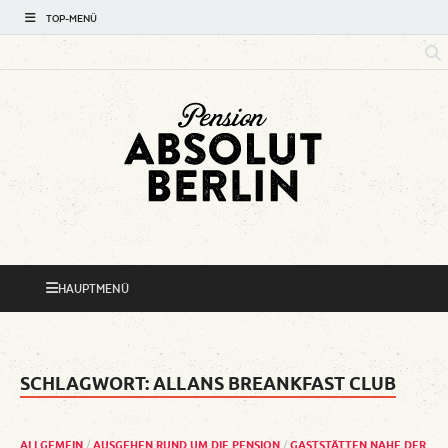
TOP-MENÜ
Absolut
Hotspots rund um Ihre Pension
Berlin Mini-
HAUPTMENÜ
Reiseführer
SCHLAGWORT:
ALLANS BREANKFAST CLUB
ALLGEMEIN
/
AUSGEHEN RUND UM DIE PENSION
/
GASTSTÄTTEN NAHE DER