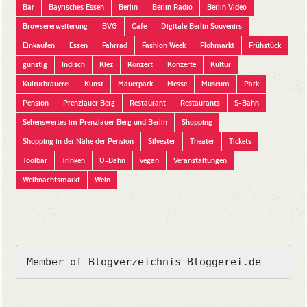
Bar
Bayrisches Essen
Berlin
Berlin Radio
Berlin Video
Browsererweiterung
BVG
Cafe
Digitale Berlin Souvenirs
Einkaufen
Essen
Fahrrad
Fashion Week
Flohmarkt
Frühstück
günstig
Indisch
Kiez
Konzert
Konzerte
Kultur
Kulturbrauerei
Kunst
Mauerpark
Messe
Museum
Park
Pension
Prenzlauer Berg
Restaurant
Restaurants
S-Bahn
Sehenswertes im Prenzlauer Berg und Berlin
Shopping
Shopping in der Nähe der Pension
Silvester
Theater
Tickets
Toolbar
Trinken
U-Bahn
vegan
Veranstaltungen
Weihnachtsmarkt
Wein
Member of Blogverzeichnis Bloggerei.de